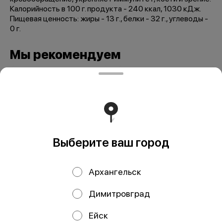
Калорийность в 100 г. продукта - 240 ккал, 1030 кДж.
Пищевая ценность: жиры - 13 г., белки - 32 г., углеводы -
0 г.
Мы рекомендуем
Выберите ваш город
Архангельск
Икра горбуши 100
Икра форели 100гр
гр
Димитровград
Ейск