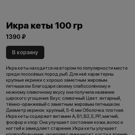
Икра кеты 100 гр
1390 ₽
В корзину
Икра кеты находится на втором по популярности месте
среди лососёвых пород рыб. Для неё характерны
крупные икринки с хорошо заметным жировым
пятнышком. Благодаря своему слабосолёному и
нежному сливочному вкусу она получила название
царского угощения. Вкус: сливочный. Цвет: янтарный,
тёмно-оранжевый с заметным жировым пятнышком.
Диаметр икринок: крупный, 5-6 мм Оболочка: плотная.
Икра кеты содержит витамин A, B1, B2, E, PP, магний,
фосфор и хлор. Она улучшает состояние кожи, волос и
ногтей и замедляет старение. Икра кеты улучшает
кровообращение, укрепляет иммунитет, кости и зрение.