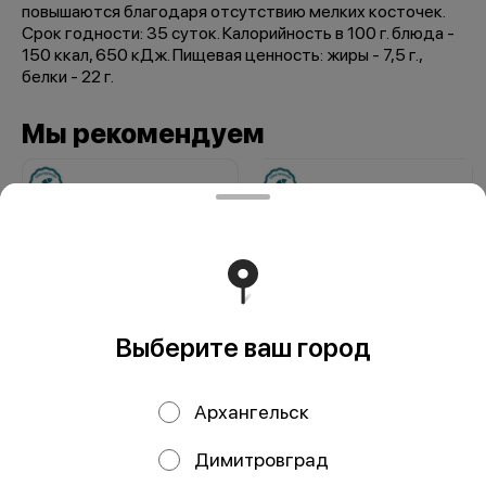
повышаются благодаря отсутствию мелких косточек.
Срок годности: 35 суток. Калорийность в 100 г. блюда -
150 ккал, 650 кДж. Пищевая ценность: жиры - 7,5 г.,
белки - 22 г.
Мы рекомендуем
Выберите ваш город
Нарезка из
Нарезка из форели
Архангельск
муксуна х/к, кг
х/к, кг
Димитровград