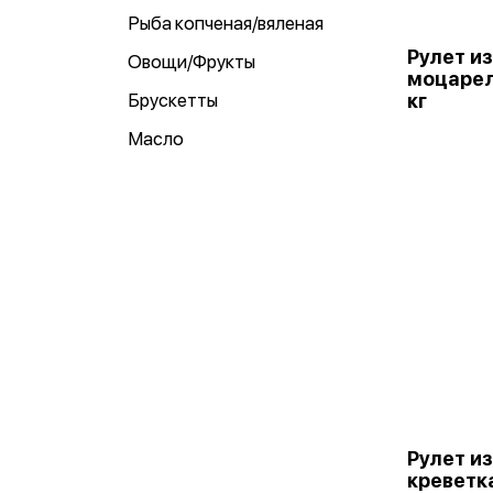
Рыба копченая/вяленая
Рулет из
Овощи/Фрукты
моцарел
Брускетты
кг
Масло
Рулет и
креветка