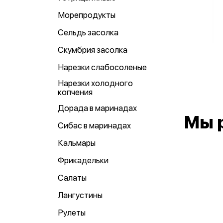
Морепродукты
Сельдь засолка
Скумбрия засолка
Нарезки слабосоленые
Нарезки холодного
копчения
Дорада в маринадах
Мы 
Сибас в маринадах
Кальмары
Фрикадельки
Салаты
Лангустины
Рулеты