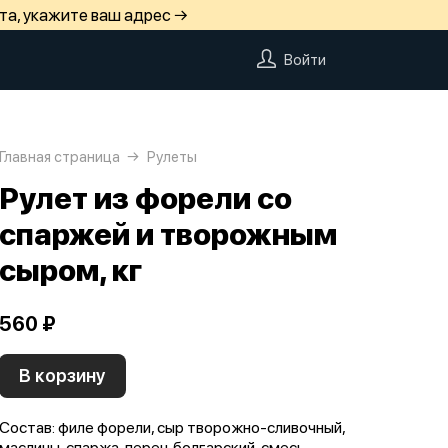
та, укажите ваш адрес →
Войти
Главная страница
Рулеты
Рулет из форели со
спаржей и творожным
сыром, кг
560 ₽
В корзину
Состав: филе форели, сыр творожно-сливочный,
маслины, спаржа, перец болгарский, смесь