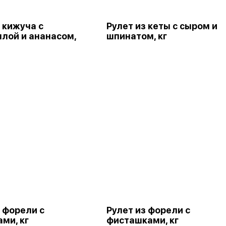
 кижуча с
Рулет из кеты с сыром и
лой и ананасом,
шпинатом, кг
з форели с
Рулет из форели с
ми, кг
фисташками, кг