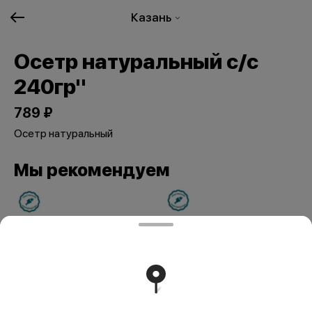
Казань
Осетр натуральный с/с
240гр"
789 ₽
Осетр натуральный
Мы рекомендуем