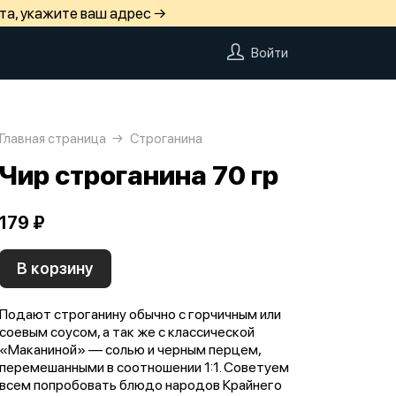
та, укажите ваш адрес →
Войти
Главная страница
Строганина
Чир строганина 70 гр
179 ₽
В корзину
Подают строганину обычно с горчичным или
соевым соусом, а так же с классической
«Маканиной» — солью и черным перцем,
перемешанными в соотношении 1:1. Советуем
всем попробовать блюдо народов Крайнего