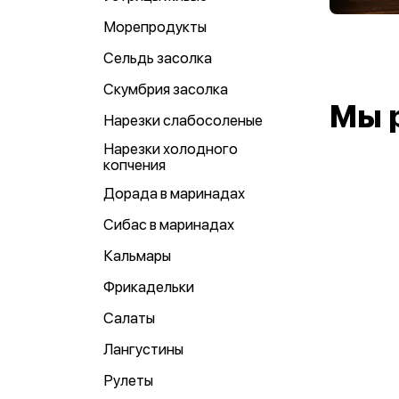
Морепродукты
Сельдь засолка
Скумбрия засолка
Мы 
Нарезки слабосоленые
Нарезки холодного
копчения
Дорада в маринадах
Сибас в маринадах
Кальмары
Фрикадельки
Салаты
Лангустины
Рулеты