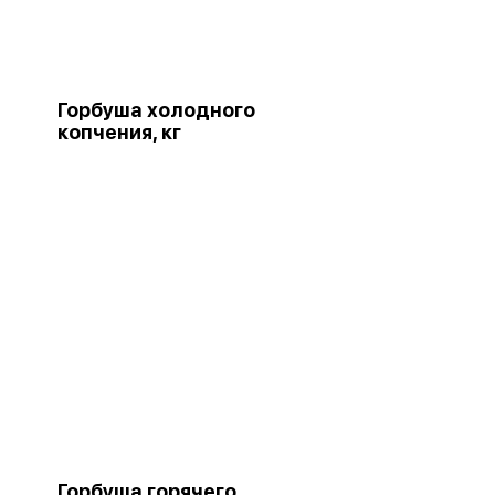
Горбуша холодного
копчения, кг
Горбуша горячего