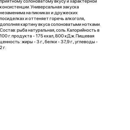
приятному солоноватому вкусу и характерной
консистенции. Универсальная закуска
незаменима на пикниках и дружеских
посиделках и оттеняет горечь алкоголя,
дополняя картину вкуса солоноватыми нотками.
Состав: рыба натуральная, соль. Калорийность в
100 г. продукта - 175 ккал, 800 кДж. Пищевая
ценность: жиры - 3 г., белки - 37,9 г., углеводы -
2 г.