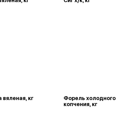
яленая, кг
Сиг х/к, кг
 вяленая, кг
Форель холодного
копчения, кг