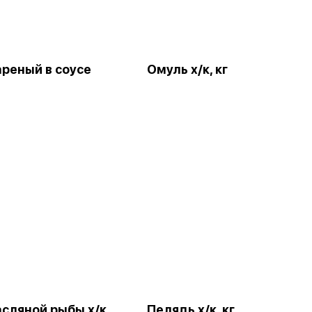
ареный в соусе
Омуль х/к, кг
сляной рыбы х/к,
Пелядь х/к, кг