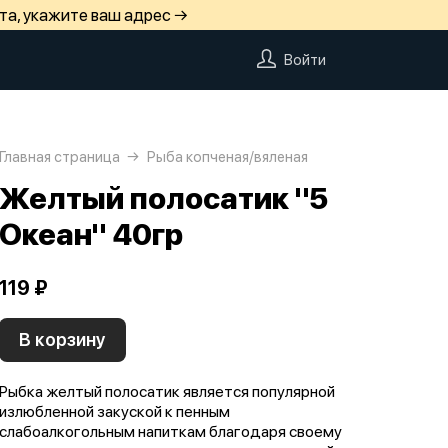
та, укажите ваш адрес →
Войти
Главная страница
Рыба копченая/вяленая
Желтый полосатик "5
Океан" 40гр
119 ₽
В корзину
Рыбка желтый полосатик является популярной
излюбленной закуской к пенным
слабоалкогольным напиткам благодаря своему