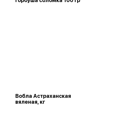
Горбуша соломка 100 гр
Вобла Астраханская
вяленая, кг