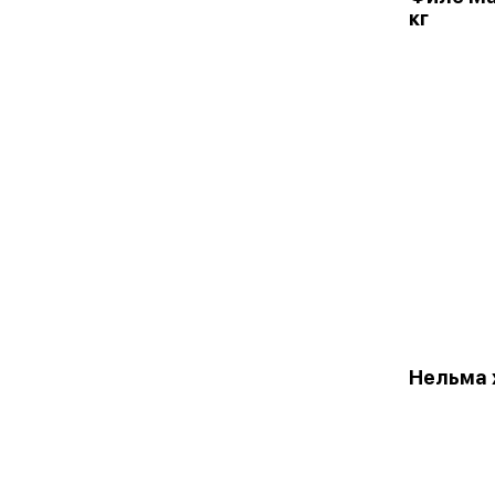
кг
Нельма х