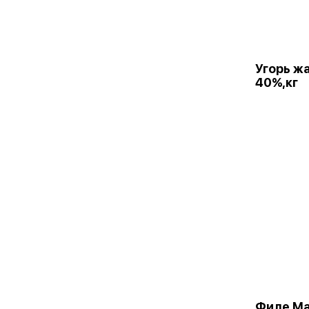
Угорь ж
40%,кг
Филе Ма