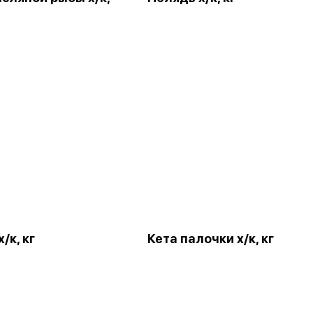
/к, кг
Кета палочки х/к, кг