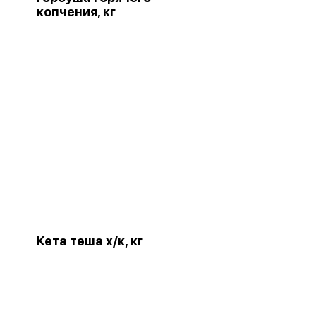
копчения, кг
Кета теша х/к, кг