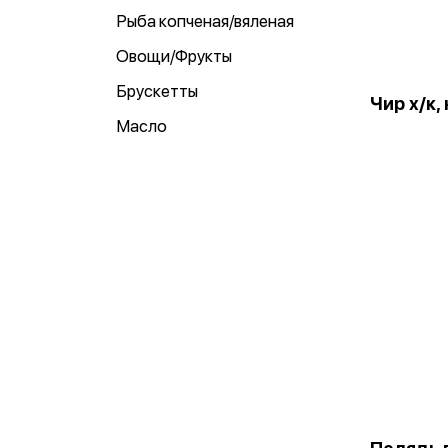
Рыба копченая/вяленая
Овощи/Фрукты
Брускетты
Чир х/к, 
Масло