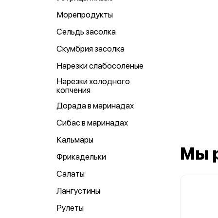
Морепродукты
Сельдь засолка
Скумбрия засолка
Нарезки слабосоленые
Нарезки холодного
копчения
Дорада в маринадах
Сибас в маринадах
Кальмары
Мы 
Фрикадельки
Салаты
Лангустины
Рулеты