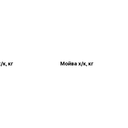
/к, кг
Мойва х/к, кг