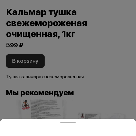
Кальмар тушка
свежемороженая
очищенная, 1кг
599 ₽
В корзину
Тушка кальмара свежемороженная
Мы рекомендуем