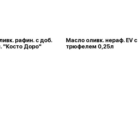
ивк. рафин. с доб.
Масло оливк. нераф. EV с
. "Косто Доро"
трюфелем 0,25л