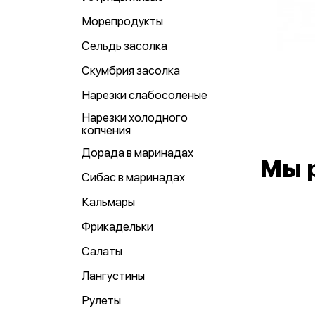
Морепродукты
Сельдь засолка
Скумбрия засолка
Нарезки слабосоленые
Нарезки холодного
копчения
Дорада в маринадах
Мы 
Сибас в маринадах
Кальмары
Фрикадельки
Салаты
Лангустины
Рулеты