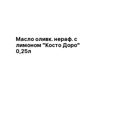
Масло оливк. нераф. с
лимоном "Косто Доро"
0,25л