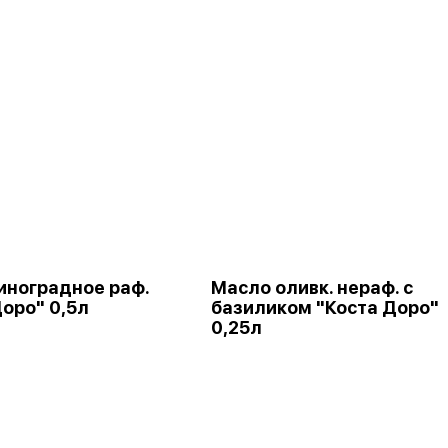
иноградное раф.
Масло оливк. нераф. с
Доро" 0,5л
базиликом "Коста Доро"
0,25л