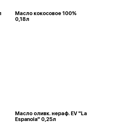
л
Масло кокосовое 100%
0,18л
Масло оливк. нераф. EV "La
Espanola" 0,25л