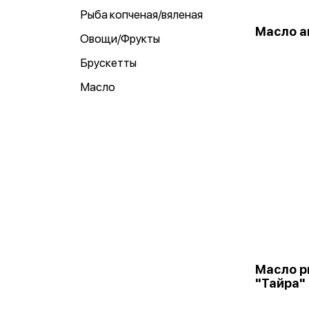
Рыба копченая/вяленая
Масло а
Овощи/Фрукты
Брускетты
Масло
Масло р
"Тайра" 