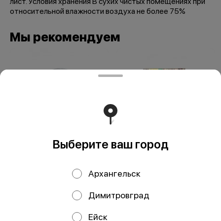
лист. Условия хранения В сухих чистых помещениях при
относительной влажности воздуха не более 75%
Мы рекомендуем
Выберите ваш город
Мельница Морская
Перец лимонный
соль 110 гр
50 гр
Архангельск
Димитровград
Ейск