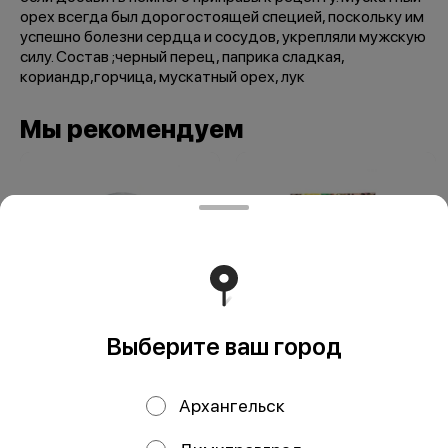
орех всегда был дорогостоящей специей, поскольку им
успешно болезни сердца и сосудов, укрепляли мужскую
силу. Состав ;черный перец, паприка сладкая,
кориандр,горчица, мускатный орех, лук
Мы рекомендуем
Выберите ваш город
Мельница Морская
Перец лимонный
соль 110 гр
50 гр
Архангельск