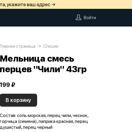
та, укажите ваш адрес →
Войти
Главная страница
Специи
Мельница смесь
перцев "Чили" 43гр
199 ₽
В корзину
Состав: соль морская, перец чили, чеснок,
горчица (семена), паприка красная, перец
душистый, перец черный