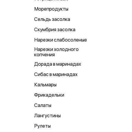
Морепродукты
Сельдь засолка
Скумбрия засолка
Нарезки слабосоленые
Нарезки холодного
копчения
Дорада в маринадах
Сибас в маринадах
Кальмары
Фрикадельки
Салаты
Лангустины
Рулеты