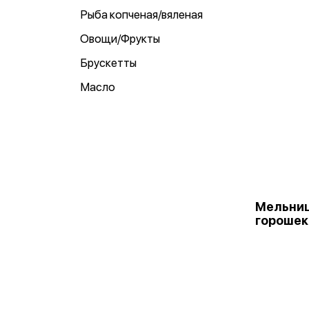
Рыба копченая/вяленая
Овощи/Фрукты
Брускетты
Масло
Мельниц
горошек 