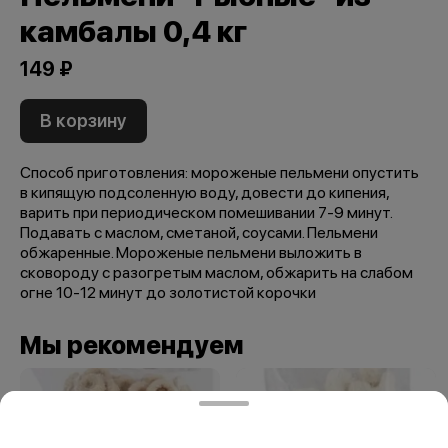
камбалы 0,4 кг
149 ₽
В корзину
Способ приготовления: мороженые пельмени опустить
в кипящую подсоленную воду, довести до кипения,
варить при периодическом помешивании 7-9 минут.
Подавать с маслом, сметаной, соусами. Пельмени
обжаренные. Мороженые пельмени выложить в
сковороду с разогретым маслом, обжарить на слабом
огне 10-12 минут до золотистой корочки
Мы рекомендуем