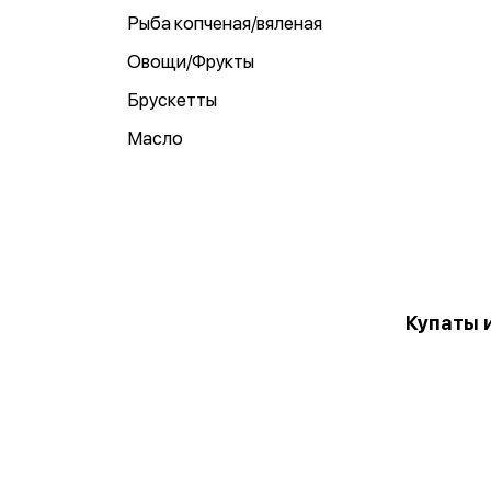
Рыба копченая/вяленая
Овощи/Фрукты
Брускетты
Масло
Купаты 