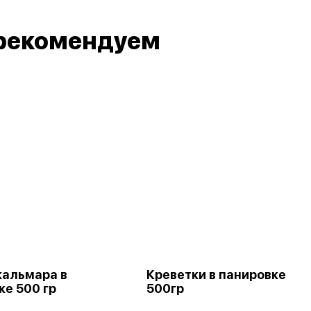
рекомендуем
кальмара в
Креветки в панировке
ке 500 гр
500гр