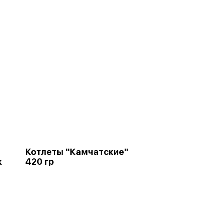
Котлеты "Камчатские"
к
420 гр