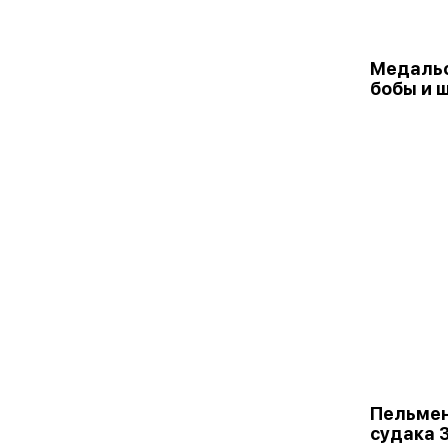
Медальо
бобы и 
Пельмен
судака 