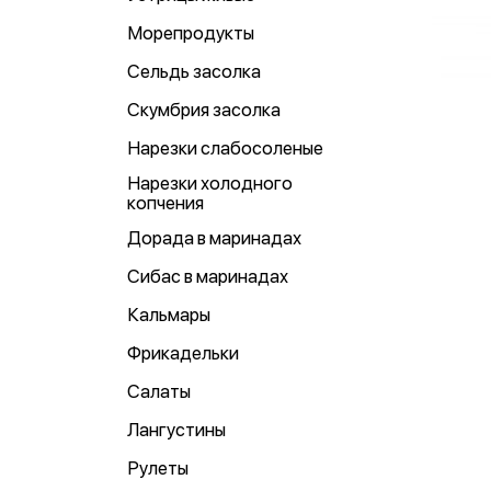
Морепродукты
Сельдь засолка
Скумбрия засолка
Нарезки слабосоленые
Нарезки холодного
копчения
Дорада в маринадах
Сибас в маринадах
Кальмары
Фрикадельки
Салаты
Лангустины
Рулеты