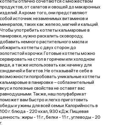
котлеты отлично сочетаются с множеством
продуктов, от салатов и овощей до макаронных
изделий. А кроме того, они представляют
собой источник незаменимых витаминов и
минералов, таких как железо, магний и кальций.
Чтобы употребить котлеты кальмаровые в
панировке, нужно раскалить сковороду,
добавить немного растительного масла и
обжарить котлеты с двух сторон до
золотистой корочки. Готовые котлеты можно
сервировать на стол в горячем или холодном
виде, а также использовать как начинку для
сэндвичей и багетов. Не отказывайте себе в
возможности попробовать уникальные котлеты
кальмаровые в панировке – соблазнительный
вкус и полезные свойства не оставят вас
равнодушными. Также, наш полуфабрикат
поможет вам быстро и легко приготовить
обеды и ужины для всей семьи. Калорийность в
100 г. блюда - 220 ккал, 930 кДж. Пищевая
ценность: жиры - 11 г., белки - 11 г., углеводы - 20
г.