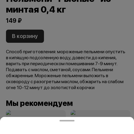
минтая 0,4 кг
149 ₽
В корзину
Способ приготовления: мороженые пельмени опустить
в кипящую подсоленную воду, довести до кипения,
варить при периодическом помешивании 7-9 минут.
Подавать с маслом, сметаной, соусами. Пельмени
обжаренные. Мороженые пельмени выложить в
сковороду с разогретым маслом, обжарить на слабом
огне 10-12 минут до золотистой корочки
Мы рекомендуем