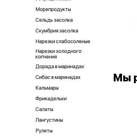
Морепродукты
Сельдь засолка
Скумбрия засолка
Нарезки слабосоленые
Нарезки холодного
копчения
Дорада в маринадах
Мы 
Сибас в маринадах
Кальмары
Фрикадельки
Салаты
Лангустины
Рулеты