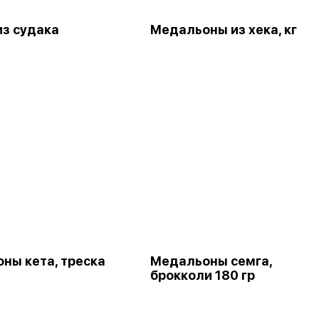
из судака
Медальоны из хека, кг
ны кета, треска
Медальоны семга,
брокколи 180 гр