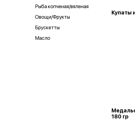
Рыба копченая/вяленая
Купаты 
Овощи/Фрукты
Брускетты
Масло
Медальо
180 гр