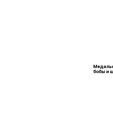
Медальо
бобы и 