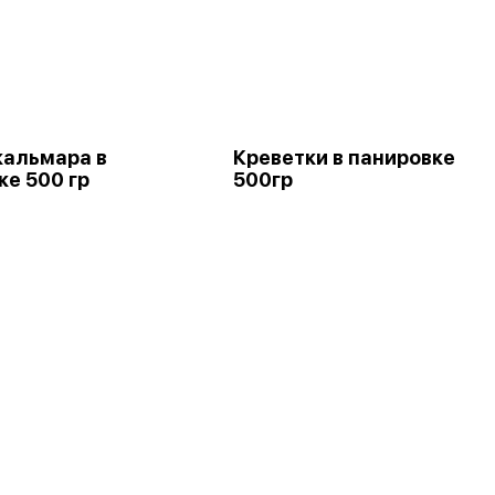
кальмара в
Креветки в панировке
ке 500 гр
500гр