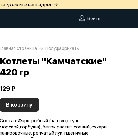
та, укажите ваш адрес →
Войти
Главная страница
Полуфабрикаты
Котлеты "Камчатские"
420 гр
129 ₽
В корзину
Состав: Фарш рыбный (палтус,окунь
морской,горбуша), белок растит. соевый, сухари
панировочные, репчатый лук, пшеничные