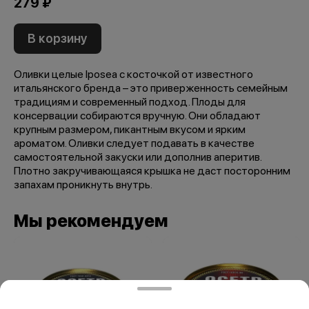
279 ₽
В корзину
Оливки целые Iposea с косточкой от известного
итальянского бренда – это приверженность семейным
традициям и современный подход. Плоды для
консервации собираются вручную. Они обладают
крупным размером, пикантным вкусом и ярким
ароматом. Оливки следует подавать в качестве
самостоятельной закуски или дополнив аперитив.
Плотно закручивающаяся крышка не даст посторонним
запахам проникнуть внутрь.
Мы рекомендуем