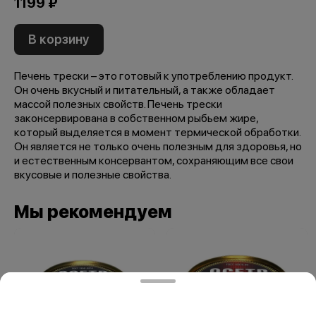
1199 ₽
В корзину
Печень трески – это готовый к употреблению продукт.
Он очень вкусный и питательный, а также обладает
массой полезных свойств. Печень трески
законсервирована в собственном рыбьем жире,
который выделяется в момент термической обработки.
Он является не только очень полезным для здоровья, но
и естественным консервантом, сохраняющим все свои
вкусовые и полезные свойства.
Мы рекомендуем