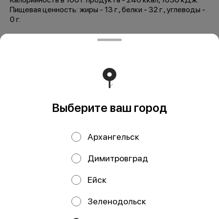
Пищевая ценность: жиры - 13 г., белки - 32 г., углеводы -
0 г.
Мы рекомендуем
Выберите ваш город
Архангельск
Димитровград
Икра горбуши 100
Икра горбуши 200
гр
гр
Ейск
Зеленодольск