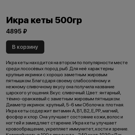
Икра кеты 500гр
4895 ₽
В корзину
Икра кеты находится на втором по популярности месте
среди лососёвых пород рыб. Для неё характерны
крупные икринки с хорошо заметным жировым
пятнышком. Благодаря своему слабосолёному и
нежному сливочному вкусу она получила название
царского угощения. Вкус: сливочный. Цвет: янтарный,
тёмно-оранжевый с заметным жировым пятнышком.
Диаметр икринок: крупный, 5-6 мм Оболочка: плотная.
Икра кеты содержит витамин A, B1, B2, E, PP, магний,
фосфор и хлор. Она улучшает состояние кожи, волос и
ногтей и замедляет старение. Икра кеты улучшает
кровообращение, укрепляет иммунитет, кости и зрение.
Калорийность в 100 г. продукта - 240 ккал, 1030 кДж.