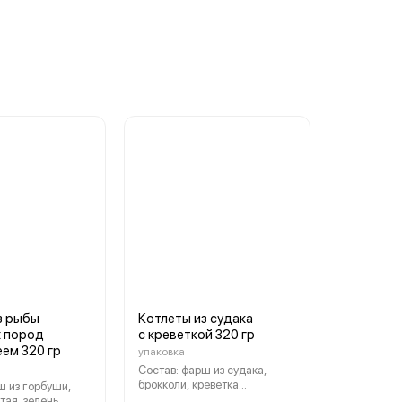
з рыбы
Котлеты из судака
 пород
с креветкой 320 гр
еем 320 гр
упаковка
Состав: фарш из судака,
брокколи, креветка
ш из горбуши,
очищенная варено-
тая, зелень