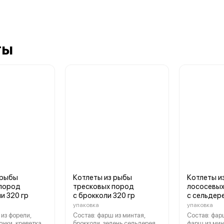
ты
 рыбы
Котлеты из рыбы
Котлеты и
пород
тресковых пород
лососевых
и 320 гр
с брокколи 320 гр
с сельдер
упаковка
упаковка
из форели,
Состав: фарш из минтая,
Состав: фар
очки, креветка
брокколи, зелень сельдерея,
фарш из мин