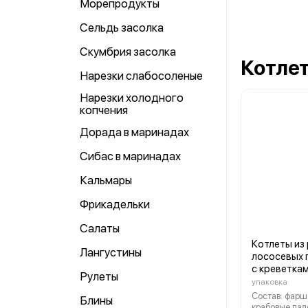
Морепродукты
Сельдь засолка
Скумбрия засолка
Котле
Нарезки слабосоленые
Нарезки холодного
копчения
Дорада в маринадах
Сибас в маринадах
Кальмары
Фрикадельки
Салаты
Котлеты из
Лангустины
лососевых 
с креветкам
Рулеты
упаковка
Состав: фарш 
Блины
крабовые пал