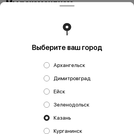
Мы рекомендуем
Выберите ваш город
Архангельск
Котлеты из рыбы
Котлеты из рыбы
Димитровград
лососевых пород с
тресковых пород с
креветками 320 гр
брокколи 320 гр
Ейск
Зеленодольск
ИП Давлетшина Гульназ Рашитовна
Казань
ИП Давлетшина Гульназ Рашитовна ИНН: 165913650016
ОГРНИП: 322169000110719 Расчетный счет:
Курганинск
40802810000004917040 Банк: АО «ТБанк» БИК: