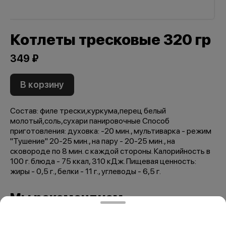
Котлеты тресковые 320 гр
349 ₽
В корзину
Состав: филе трески,куркума,перец белый
молотый,соль,сухари панировочные Способ
приготовления: духовка: -20 мин., мультиварка - режим
"Тушение" 20-25 мин., на пару - 20-25 мин., на
сковороде по 8 мин. с каждой стороны. Калорийность в
100 г. блюда - 75 ккал, 310 кДж. Пищевая ценность:
жиры - 0,5 г., белки - 11 г., углеводы - 6,5 г.
Мы рекомендуем