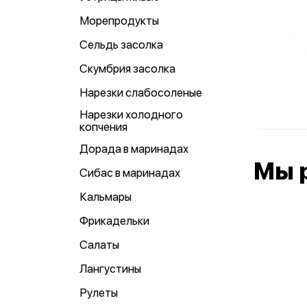
Морепродукты
Сельдь засолка
Скумбрия засолка
Нарезки слабосоленые
Нарезки холодного
копчения
Дорада в маринадах
Мы 
Сибас в маринадах
Кальмары
Фрикадельки
Салаты
Лангустины
Рулеты