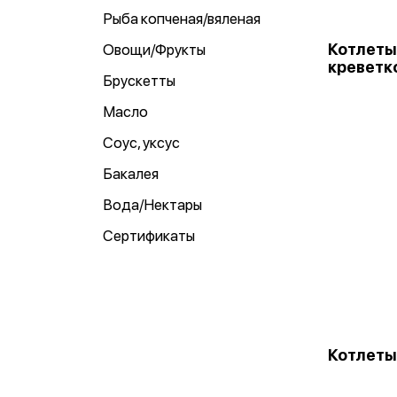
Рыба копченая/вяленая
Котлеты
Овощи/Фрукты
креветко
Брускетты
Масло
Соус, уксус
Бакалея
Вода/Нектары
Сертификаты
Котлеты