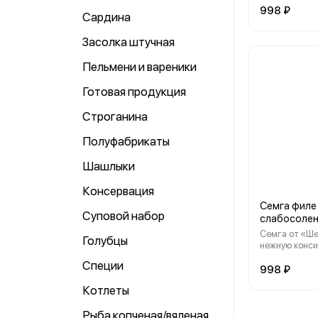
Пищевая ценн
998 ₽
Сардина
г., белки - 20 
Засолка штучная
Пельмени и вареники
Готовая продукция
Строганина
Полуфабрикаты
Шашлыки
Консервация
Семга филе
Суповой набор
слабосолена
Семга от «Ш
Голубцы
нежную конси
сочный вкус и
Специи
для вашего о
998 ₽
благодаря и
Котлеты
составу вита
микроэлементов. Регу
Рыба копченая/вяленая
употребление