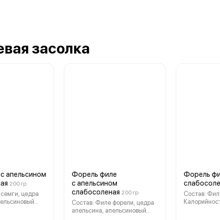
евая засолка
 с апельсином
Форель филе
Форель ф
ая
с апельсином
слабосоле
200 гр
слабосоленая
200 гр
 семги, цедра
Состав: Фил
пельсиновый
Калорийност
Состав: Филе форели, цедра
орийность в 100
- 140 ккал,
апельсина, апельсиновый
0 ккал, 640 кДж.
Пищевая цен
сок, соль Калорийность в 100