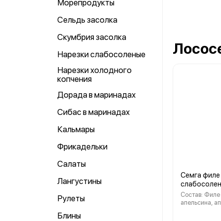
Морепродукты
Сельдь засолка
Скумбрия засолка
Лосос
Нарезки слабосоленые
Нарезки холодного
копчения
Дорада в маринадах
Сибас в маринадах
Кальмары
Фрикадельки
Салаты
Семга филе
Лангустины
слабосолен
Состав: Филе
Рулеты
апельсина, а
сок, соль Кал
Блины
г. блюда - 15