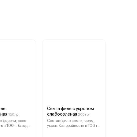
иле
Семга филе с укропом
ная
слабосоленая
150 гр
200 гр
е форели, соль
Состав: филе семги, соль,
ь в 100 г. блюда
укроп. Калорийность в 100 г.
 600 кДж.
блюда - 150 ккал, 640 кДж.
ность: жиры -
Пищевая ценность: жиры - 8