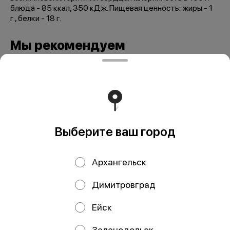
блюда - 85 ккал, 350 кДж. Пищевая ценность: жиры - 1
г., белки - 18 г.
Мы рекомендуем
Выберите ваш город
Архангельск
Стейк форели с/м
Стейк лосося
ЧИЛИ, кг
(семги) с/м ЧИЛИ,
Димитровград
кг
Ейск
Зеленодольск