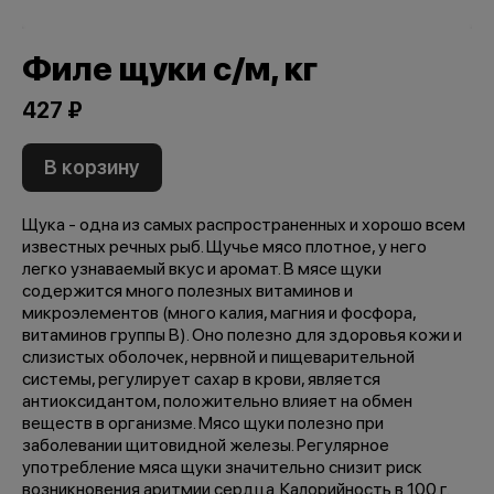
Филе щуки с/м, кг
427 ₽
В корзину
Щука - одна из самых распространенных и хорошо всем
известных речных рыб. Щучье мясо плотное, у него
легко узнаваемый вкус и аромат. В мясе щуки
содержится много полезных витаминов и
микроэлементов (много калия, магния и фосфора,
витаминов группы B). Оно полезно для здоровья кожи и
слизистых оболочек, нервной и пищеварительной
системы, регулирует сахар в крови, является
антиоксидантом, положительно влияет на обмен
веществ в организме. Мясо щуки полезно при
заболевании щитовидной железы. Регулярное
употребление мяса щуки значительно снизит риск
возникновения аритмии сердца. Калорийность в 100 г.