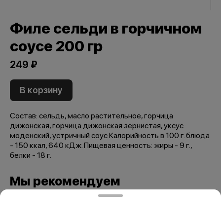
Филе сельди в горчичном
соусе 200 гр
249 ₽
В корзину
Состав: сельдь, масло растительное, горчица
дижонская, горчица дижонская зернистая, уксус
моденский, устричный соус Калорийность в 100 г. блюда
- 150 ккал, 640 кДж. Пищевая ценность: жиры - 9 г.,
белки - 18 г.
Мы рекомендуем