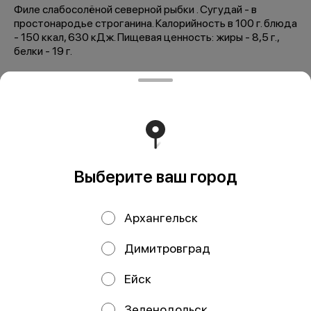
Филе слабосолёной северной рыбки . Сугудай - в
простонародье строганина. Калорийность в 100 г. блюда
- 150 ккал, 630 кДж. Пищевая ценность: жиры - 8,5 г.,
белки - 19 г.
Мы рекомендуем
Выберите ваш город
Архангельск
Димитровград
Муксун строганина
Чир строганина 70
70 гр
гр
Ейск
Зеленодольск