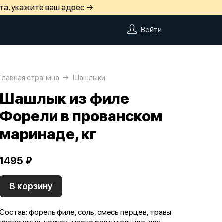
та, укажите ваш адрес →
Войти
Главная страница
Шашлыки
Шашлык из филе
Форели в прованском
маринаде, кг
1495 ₽
В корзину
Состав: форель филе, соль, смесь перцев, травы
прованские, чеснок, масло растительное, сок