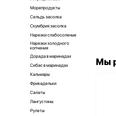
Морепродукты
Сельдь засолка
Скумбрия засолка
Нарезки слабосоленые
Нарезки холодного
копчения
Дорада в маринадах
Мы 
Сибас в маринадах
Кальмары
Фрикадельки
Салаты
Лангустины
Рулеты