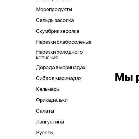
Морепродукты
Сельдь засолка
Скумбрия засолка
Нарезки слабосоленые
Нарезки холодного
копчения
Дорада в маринадах
Мы 
Сибас в маринадах
Кальмары
Фрикадельки
Салаты
Лангустины
Рулеты