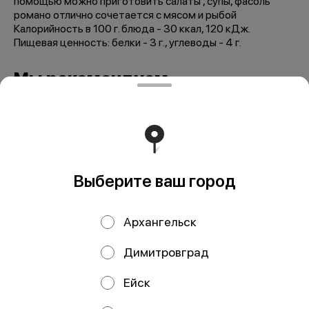
помощью можно приготовить салаты , супы, фасоль
романо отлично сочетается с мясом и рыбой
Калорийность в 100 г. блюда - 30 ккал, 120 кДж.
Пищевая ценность: белки - 3 г., углеводы - 4 г.
Мы рекомендуем
Выберите ваш город
Архангельск
Фасоль стручковая
Брюссельская
Димитровград
500 гр
капуста 500 гр
Ейск