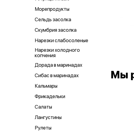
Морепродукты
Сельдь засолка
Скумбрия засолка
Нарезки слабосоленые
Нарезки холодного
копчения
Дорада в маринадах
Мы 
Сибас в маринадах
Кальмары
Фрикадельки
Салаты
Лангустины
Рулеты