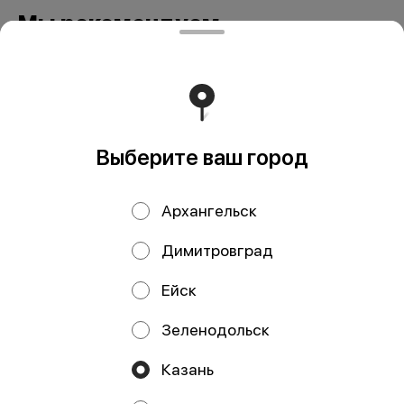
Мы рекомендуем
Выберите ваш город
Архангельск
Дорадо в
Дорадо в том ям
Димитровград
средиземноморском
маринаде
маринаде, кг
Ейск
Зеленодольск
ИП Давлетшина Гульназ Рашитовна
Казань
ИП Давлетшина Гульназ Рашитовна ИНН: 165913650016
ОГРНИП: 322169000110719 Расчетный счет: