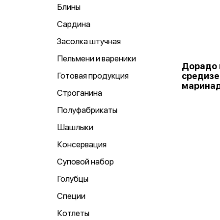
Блины
Сардина
Засолка штучная
Пельмени и вареники
Дорадо 
Готовая продукция
средиз
маринад
Строганина
Полуфабрикаты
Шашлыки
Консервация
Суповой набор
Голубцы
Специи
Котлеты