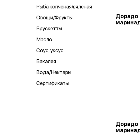
Рыба копченая/вяленая
Дорадо 
Овощи/Фрукты
маринад
Брускетты
Масло
Соус, уксус
Бакалея
Вода/Нектары
Сертификаты
Дорадо 
маринад