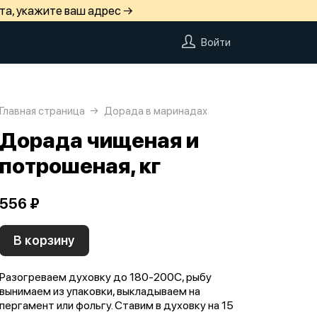
та, укажите ваш адрес →
Войти
Главная страница
Дорада в маринадах
Дорада чищеная и
потрошеная, кг
556 ₽
В корзину
Разогреваем духовку до 180-200C, рыбу
вынимаем из упаковки, выкладываем на
пергамент или фольгу. Ставим в духовку на 15