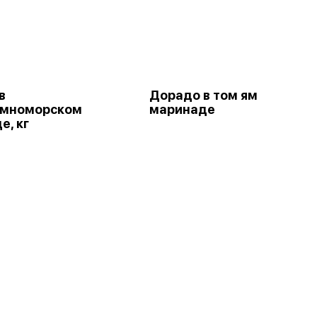
в
Дорадо в том ям
емноморском
маринаде
е, кг