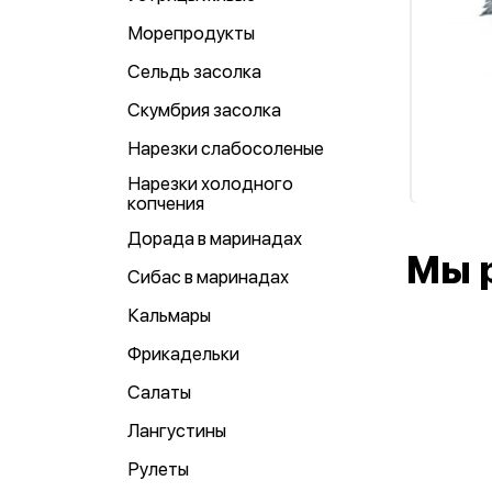
Морепродукты
Сельдь засолка
Скумбрия засолка
Нарезки слабосоленые
Нарезки холодного
копчения
Дорада в маринадах
Мы 
Сибас в маринадах
Кальмары
Фрикадельки
Салаты
Лангустины
Рулеты