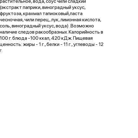
растительное, вода, соус чили сладкий
(экстракт паприки, виноградный уксус,
фруктоза, крахмал тапиоковый,паста
чесночная, чили перец, лук, лимонная кислота,
соль, виноградный уксус, вода) .Возможно
наличие следов ракообразных. Калорийность в
100 г. блюда -100 ккал, 420 кДж. Пищевая
ценность: жиры - 1 г., белки - 11 г., углеводы - 12
г.