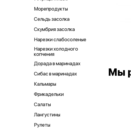
Морепродукты
Сельдь засолка
Скумбрия засолка
Нарезки слабосоленые
Нарезки холодного
копчения
Дорада в маринадах
Мы 
Сибас в маринадах
Кальмары
Фрикадельки
Салаты
Лангустины
Рулеты