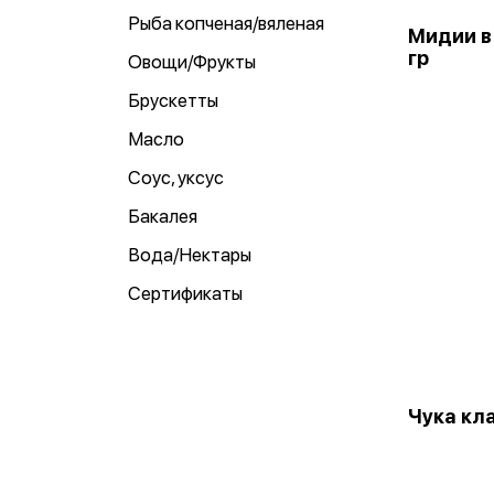
Рыба копченая/вяленая
Мидии в
гр
Овощи/Фрукты
Брускетты
Масло
Соус, уксус
Бакалея
Вода/Нектары
Сертификаты
Чука кл