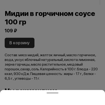
Мидии в горчичном соусе
100 гр
109 ₽
В корзину
Состав: мясо мидий, желток яичный, масло горчичное,
вода, уксус яблочный натуральный, кислота лимонная,
зерна горчицы, масло растительное, медовый
порошок,сахар, соль. Калорийность в 100 г. блюда - 220
ккал, 930 кДж. Пищевая ценность: жиры - 17 г., белки -
6,5 г., углеводы - 11 г.
Мы рекомендуем