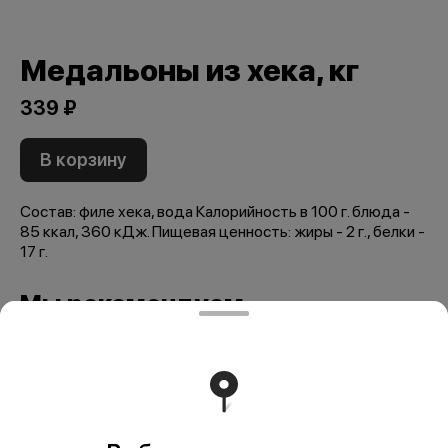
Медальоны из хека, кг
339 ₽
В корзину
Состав: филе хека, вода Калорийность в 100 г. блюда -
85 ккал, 360 кДж. Пищевая ценность: жиры - 2 г., белки -
17 г.
Мы рекомендуем