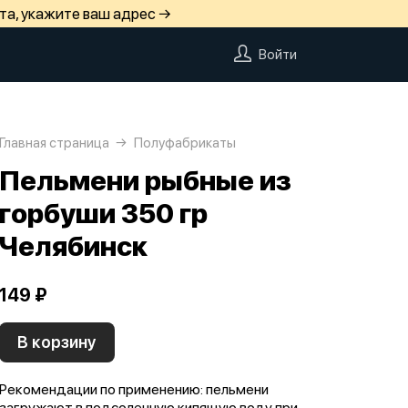
та, укажите ваш адрес →
Войти
Главная страница
Полуфабрикаты
Пельмени рыбные из
горбуши 350 гр
Челябинск
149 ₽
В корзину
Рекомендации по применению: пельмени
загружают в подсоленную кипящую воду при