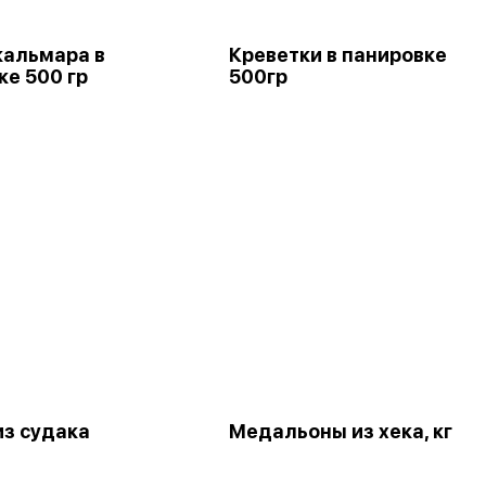
кальмара в
Креветки в панировке
ке 500 гр
500гр
из судака
Медальоны из хека, кг