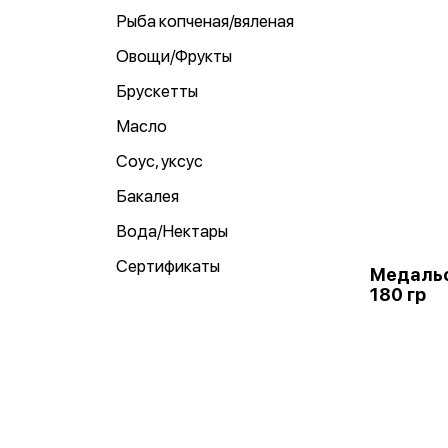
Рыба копченая/вяленая
Овощи/Фрукты
Брускетты
Масло
Соус, уксус
Бакалея
Вода/Нектары
Сертификаты
Медальо
180 гр