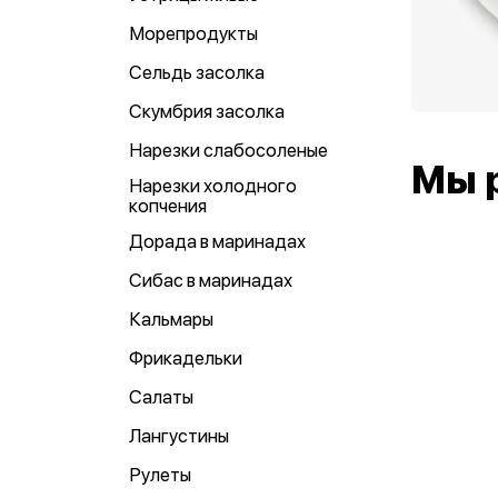
Морепродукты
Сельдь засолка
Скумбрия засолка
Нарезки слабосоленые
Мы 
Нарезки холодного
копчения
Дорада в маринадах
Сибас в маринадах
Кальмары
Фрикадельки
Салаты
Лангустины
Рулеты