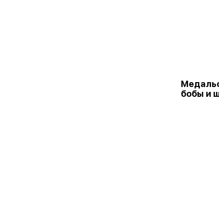
Медальо
бобы и 