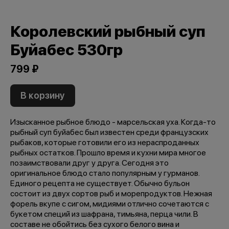
Королевский рыбный суп
Буйабес 530гр
799 ₽
В корзину
Изысканное рыбное блюдо - марсельская уха. Когда-то
рыбный суп буйабес был известен среди французских
рыбаков, которые готовили его из нераспроданных
рыбных остатков. Прошло время и кухни мира многое
позаимствовали друг у друга. Сегодня это
оригинальное блюдо стало популярным у гурманов.
Единого рецепта не существует. Обычно бульон
состоит из двух сортов рыб и морепродуктов. Нежная
форель вкупе с сигом, мидиями отлично сочетаются с
букетом специй из шафрана, тимьяна, перца чили. В
составе не обойтись без сухого белого вина и