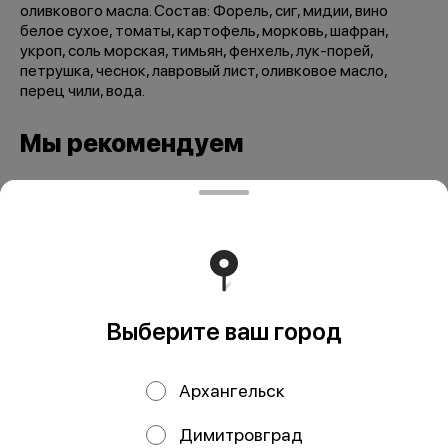
оливкового масла. Состав: Форель, сиг, мидии, вино
белое сухое, томаты, картофель, морковь, шафран,
укроп, соль морская, тимьян, фенхель, лук-порей,
петрушка, чеснок, лавровый лист, оливковое масло,
перец чили, вода.
Мы рекомендуем
Выберите ваш город
Осетр в
Осетр в томатном
Архангельск
собственном соку
соусе 240 гр
240 гр
Димитровград