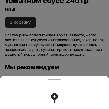
томатном соусе 240 гр
99 ₽
В корзину
Состав: рыба, вода питьевая, томатная паста, масло
растительное, кукуруза консервированная, сахар-песок,
мука пшеничная, лук сушеный, морковь сушеная, соль
поваренная, паприка сушеная, пряности молотые, перец
душистый, перец черный, кориандр, гвоздика.
Мы рекомендуем