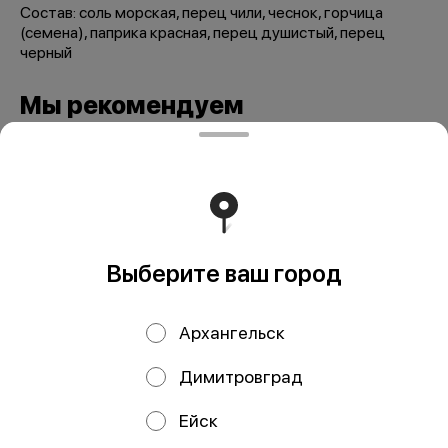
Состав: соль морская, перец чили, чеснок, горчица
(семена), паприка красная, перец душистый, перец
черный
Мы рекомендуем
Выберите ваш город
Архангельск
Мельница Морская
Перец лимонный
соль 110 гр
50 гр
Димитровград
Ейск