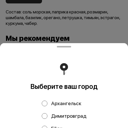
Состав: соль морская, паприка красная, розмарин,
шамбала, базилик, орегано, петрушка, тимьян, эстрагон,
куркума, чабер.
Мы рекомендуем
Выберите ваш город
Архангельск
Мельница Морская
Перец лимонный
соль 110 гр
50 гр
Димитровград