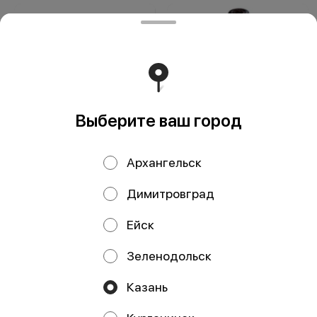
Выберите ваш город
Соус Соевый
Соус Ворчестер
Архангельск
слабосоленый PRB
140гр
150мл
Димитровград
Ейск
Зеленодольск
ИП Давлетшина Гульназ Рашитовна
Казань
ИП Давлетшина Гульназ Рашитовна ИНН: 165913650016
ОГРНИП: 322169000110719 Расчетный счет: