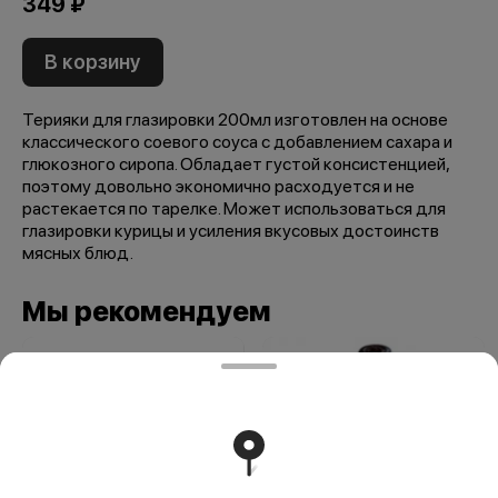
349 ₽
В корзину
Терияки для глазировки 200мл изготовлен на основе
классического соевого соуса с добавлением сахара и
глюкозного сиропа. Обладает густой консистенцией,
поэтому довольно экономично расходуется и не
растекается по тарелке. Может использоваться для
глазировки курицы и усиления вкусовых достоинств
мясных блюд.
Мы рекомендуем