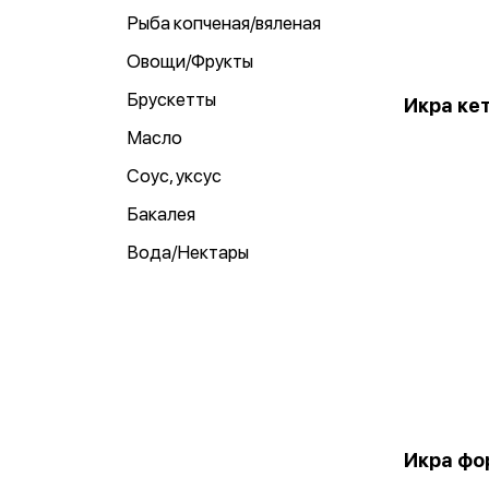
Рыба копченая/вяленая
Овощи/Фрукты
Брускетты
Икра кет
Масло
Соус, уксус
Бакалея
Вода/Нектары
Икра фо