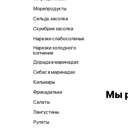
Морепродукты
Сельдь засолка
Скумбрия засолка
Нарезки слабосоленые
Нарезки холодного
копчения
Дорада в маринадах
Сибас в маринадах
Кальмары
Мы 
Фрикадельки
Салаты
Лангустины
Рулеты