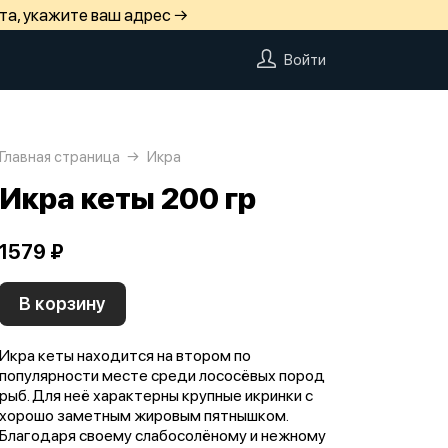
та, укажите ваш адрес →
Войти
Главная страница
Икра
Икра кеты 200 гр
1579 ₽
В корзину
Икра кеты находится на втором по
популярности месте среди лососёвых пород
рыб. Для неё характерны крупные икринки с
хорошо заметным жировым пятнышком.
Благодаря своему слабосолёному и нежному