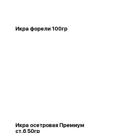
Икра форели 100гр
Икра осетровая Премиум
ст.б 50гр