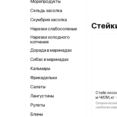
Морепродукты
Сельдь засолка
Скумбрия засолка
Стейк
Нарезки слабосоленые
Нарезки холодного
копчения
Дорада в маринадах
Сибас в маринадах
Кальмары
Фрикадельки
Салаты
Стейк лосос
Лангустины
м ЧИЛИ, кг
1
Океанический
Рулеты
наиболее изв
одноименного
Блины
Ценное мясо 