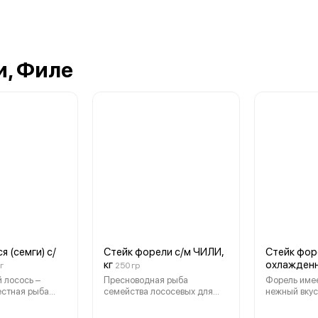
и, Филе
я (семги) с/
Стейк форели с/м ЧИЛИ,
Стейк фор
кг
охлажденн
 г
250 гр
 лосось –
Пресноводная рыба
Форель имее
естная рыба
семейства лососевых для
нежный вкус,
 семейства.
вашего здоровья и
запаха. Она
лосося
долголетия! Форель
сочетается 