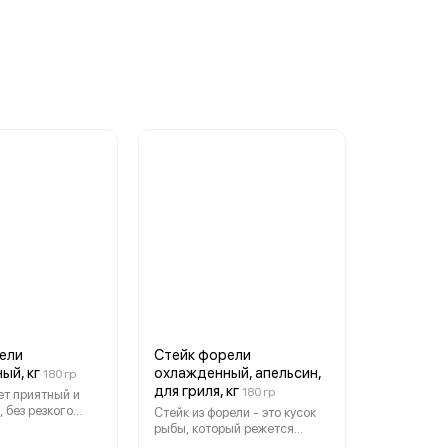
ели
Стейк форели
ый, кг
охлажденный, апельсин,
180 гр
для гриля, кг
180 гр
т приятный и
 без резкого
Стейк из форели - это кусок
 прекрасно
рыбы, который режется
с гарнирами,
перпендикулярно