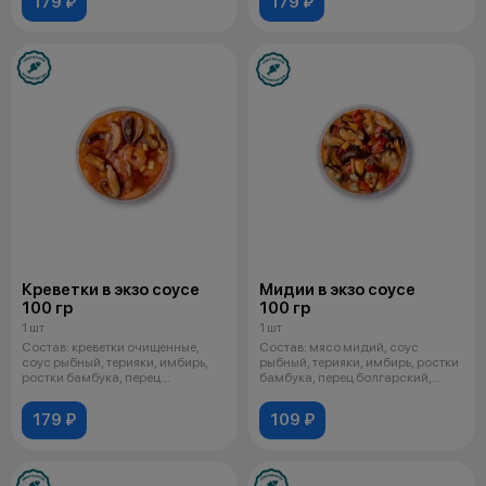
179 ₽
179 ₽
Креветки в экзо соусе
Мидии в экзо соусе
100 гр
100 гр
1 шт
1 шт
Состав: креветки очищенные,
Состав: мясо мидий, соус
соус рыбный, терияки, имбирь,
рыбный, терияки, имбирь, ростки
ростки бамбука, перец
бамбука, перец болгарский,
болгарский
шиитак
179 ₽
109 ₽