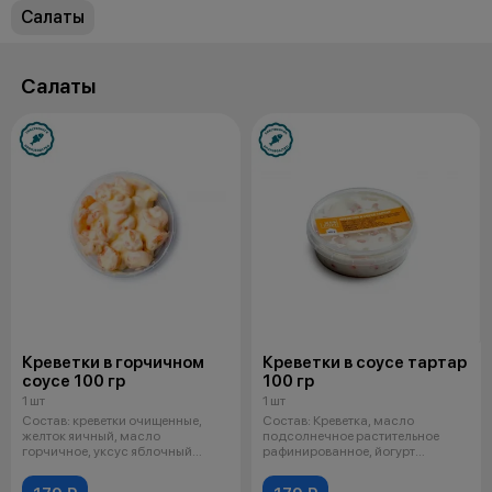
Салаты
Салаты
Креветки в горчичном
Креветки в соусе тартар
соусе 100 гр
100 гр
1 шт
1 шт
Состав: креветки очищенные,
Состав: Креветка, масло
желток яичный, масло
подсолнечное растительное
горчичное, уксус яблочный
рафинированное, йогурт
натуральный, ки
обезжиренный, яйц