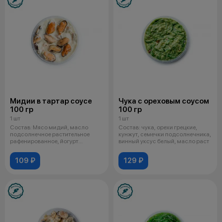
Мидии в тартар соусе
Чука с ореховым соусом
100 гр
100 гр
1 шт
1 шт
Состав: Мясо мидий, масло
Состав: чука, орехи грецкие,
подсолнечное растительное
кунжут, семечки подсолнечника,
рафенированное, йогурт
винный уксус белый, масло раст
обезжиренный, я
109 ₽
129 ₽