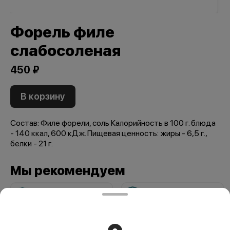
Форель филе
слабосоленая
450 ₽
В корзину
Состав: Филе форели, соль Калорийность в 100 г. блюда
- 140 ккал, 600 кДж. Пищевая ценность: жиры - 6,5 г.,
белки - 21 г.
Мы рекомендуем