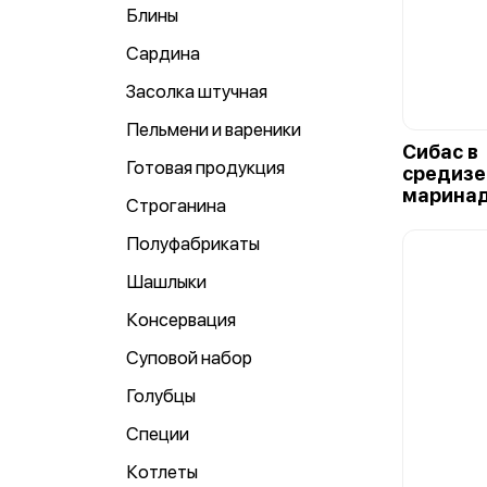
Блины
Сардина
Засолка штучная
Пельмени и вареники
Сибас в
Готовая продукция
средиз
маринад
Строганина
Полуфабрикаты
Шашлыки
Консервация
Суповой набор
Голубцы
Специи
Котлеты