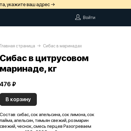
та, укажите ваш адрес →
Войти
Главная страница
Сибас в маринадах
Сибас в цитрусовом
маринаде, кг
476 ₽
В корзину
Состав: сибас, сок апельсина, сок лимона, сок
лайма, апельсин, тимьян свежий, розмарин
свежий, чеснок, смесь перцев Разогреваем