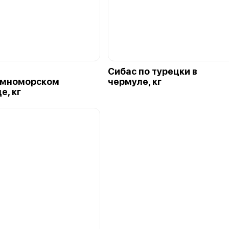
Сибас по турецки в
емноморском
чермуле, кг
е, кг