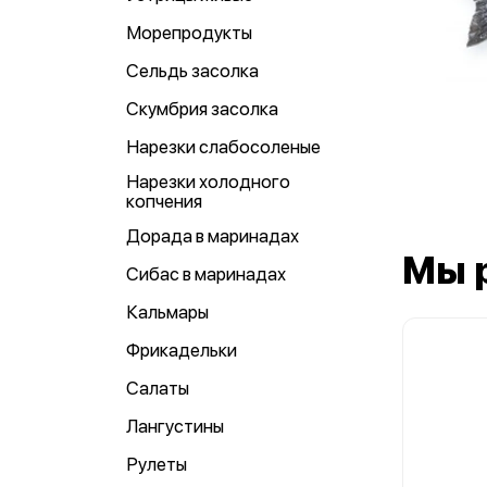
Морепродукты
Сельдь засолка
Скумбрия засолка
Нарезки слабосоленые
Нарезки холодного
копчения
Дорада в маринадах
Мы 
Сибас в маринадах
Кальмары
Фрикадельки
Салаты
Лангустины
Рулеты