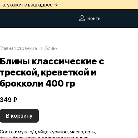
та, укажите ваш адрес →
Войти
Главная страница
Блины
Блины классические с
треской, креветкой и
брокколи 400 гр
349 ₽
В корзину
Состав: мука с/в, яйцо куриное, масло, соль,
вода, филе трески, креветка очищенная,