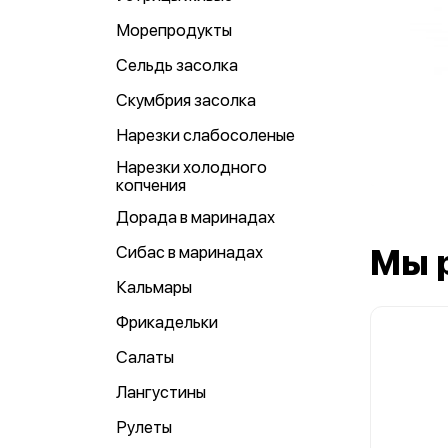
Морепродукты
Сельдь засолка
Скумбрия засолка
Нарезки слабосоленые
Нарезки холодного
копчения
Дорада в маринадах
Сибас в маринадах
Мы 
Кальмары
Фрикадельки
Салаты
Лангустины
Рулеты