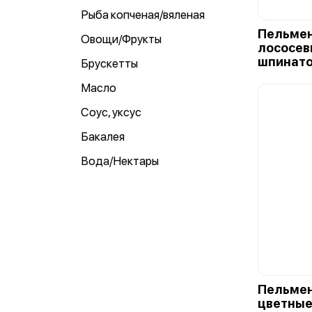
Рыба копченая/вяленая
Пельмен
Овощи/Фрукты
лососев
шпинато
Брускетты
Масло
Соус, уксус
Бакалея
Вода/Нектары
Пельмен
цветные