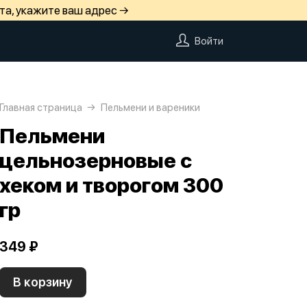
та, укажите ваш адрес →
Войти
Главная страница
Пельмени и вареники
Пельмени
цельнозерновые с
хеком и творогом 300
гр
349 ₽
В корзину