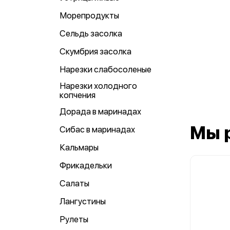
Морепродукты
Сельдь засолка
Скумбрия засолка
Нарезки слабосоленые
Нарезки холодного
копчения
Дорада в маринадах
Мы 
Сибас в маринадах
Кальмары
Фрикадельки
Салаты
Лангустины
Рулеты