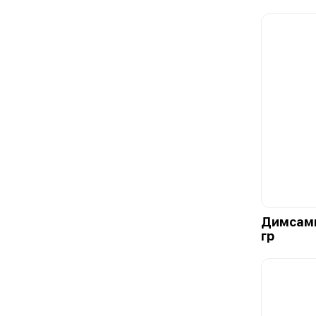
Димсамы
гр