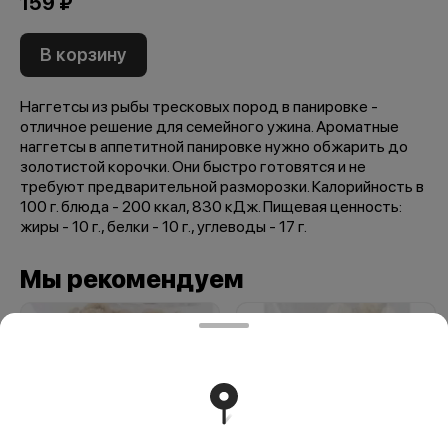
159 ₽
В корзину
Наггетсы из рыбы тресковых пород в панировке -
отличное решение для семейного ужина. Ароматные
наггетсы в аппетитной панировке нужно обжарить до
золотистой корочки. Они быстро готовятся и не
требуют предварительной разморозки. Калорийность в
100 г. блюда - 200 ккал, 830 кДж. Пищевая ценность:
жиры - 10 г., белки - 10 г., углеводы - 17 г.
Мы рекомендуем